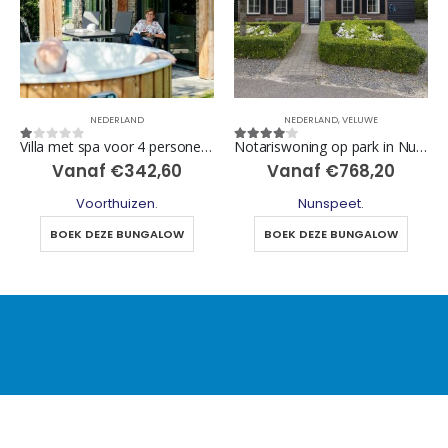
NEDERLAND
NEDERLAND
,
VELUWE
Villa met spa voor 4 personen op de Veluwe in Voorthuizen
Notariswoning op park in Nunspeet
1
out of 5
4
out of 5
Vanaf
€
342,60
Vanaf
€
768,20
Voorthuizen
.
Nunspeet
.
BOEK DEZE BUNGALOW
BOEK DEZE BUNGALOW