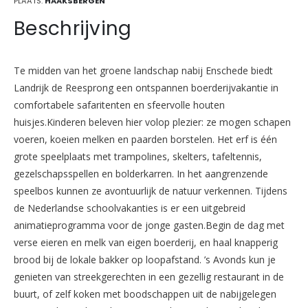
PLAATS:
HAAKSBERGEN
Beschrijving
Te midden van het groene landschap nabij Enschede biedt
Landrijk de Reesprong een ontspannen boerderijvakantie in
comfortabele safaritenten en sfeervolle houten
huisjes.Kinderen beleven hier volop plezier: ze mogen schapen
voeren, koeien melken en paarden borstelen. Het erf is één
grote speelplaats met trampolines, skelters, tafeltennis,
gezelschapsspellen en bolderkarren. In het aangrenzende
speelbos kunnen ze avontuurlijk de natuur verkennen. Tijdens
de Nederlandse schoolvakanties is er een uitgebreid
animatieprogramma voor de jonge gasten.Begin de dag met
verse eieren en melk van eigen boerderij, en haal knapperig
brood bij de lokale bakker op loopafstand. ’s Avonds kun je
genieten van streekgerechten in een gezellig restaurant in de
buurt, of zelf koken met boodschappen uit de nabijgelegen