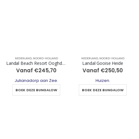
NEDERLAND
,
NOORD-HOLLAND
NEDERLAND
,
NOORD-HOLLAND
Landal Beach Resort Ooghduyne
Landal Gooise Heide
Vanaf
€
245,70
Vanaf
€
250,50
Julianadorp aan Zee
.
Huizen
.
BOEK DEZE BUNGALOW
BOEK DEZE BUNGALOW