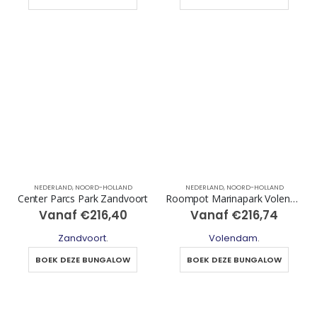
NEDERLAND
,
NOORD-HOLLAND
NEDERLAND
,
NOORD-HOLLAND
Center Parcs Park Zandvoort
Roompot Marinapark Volendam
Vanaf
€
216,40
Vanaf
€
216,74
Zandvoort
.
Volendam
.
BOEK DEZE BUNGALOW
BOEK DEZE BUNGALOW