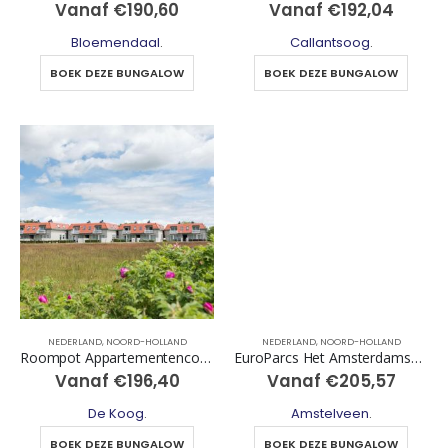
Vanaf
€
190,60
Vanaf
€
192,04
Bloemendaal
.
Callantsoog
.
BOEK DEZE BUNGALOW
BOEK DEZE BUNGALOW
NEDERLAND
,
NOORD-HOLLAND
NEDERLAND
,
NOORD-HOLLAND
Roompot Appartementencomplex Bosch en Zee
EuroParcs Het Amsterdamse Bos
Vanaf
€
196,40
Vanaf
€
205,57
De Koog
.
Amstelveen
.
BOEK DEZE BUNGALOW
BOEK DEZE BUNGALOW