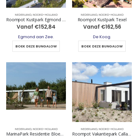
NEDERLAND
,
NOORD-HOLLAND
NEDERLAND
,
NOORD-HOLLAND
Roompot Kustpark Egmond aan Zee
Roompot Kustpark Texel
Vanaf
€
152,84
Vanaf
€
162,56
Egmond aan Zee
.
De Koog
.
BOEK DEZE BUNGALOW
BOEK DEZE BUNGALOW
NEDERLAND
,
NOORD-HOLLAND
NEDERLAND
,
NOORD-HOLLAND
MarinaPark Residentie Bloemendaal
Roompot Vakantiepark Callassande