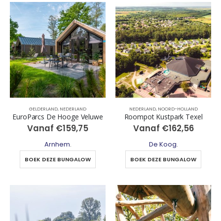
GELDERLAND
,
NEDERLAND
NEDERLAND
,
NOORD-HOLLAND
EuroParcs De Hooge Veluwe
Roompot Kustpark Texel
Vanaf
€
159,75
Vanaf
€
162,56
Arnhem
.
De Koog
.
BOEK DEZE BUNGALOW
BOEK DEZE BUNGALOW