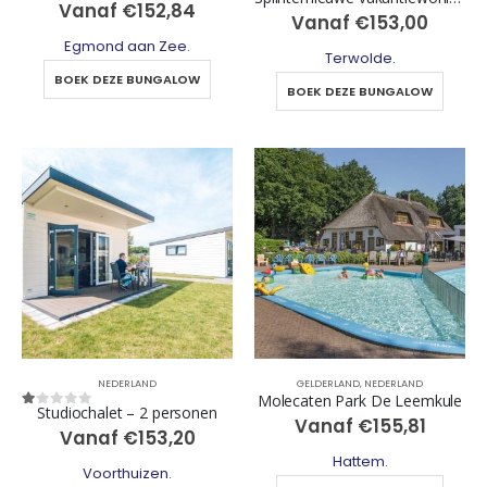
Vanaf
€
152,84
Vanaf
€
153,00
Egmond aan Zee
.
Terwolde
.
BOEK DEZE BUNGALOW
BOEK DEZE BUNGALOW
NEDERLAND
GELDERLAND
,
NEDERLAND
Molecaten Park De Leemkule
Studiochalet – 2 personen
1
out of 5
Vanaf
€
155,81
Vanaf
€
153,20
Hattem
.
Voorthuizen
.