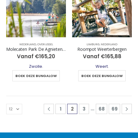
NEDERLAND
,
OVERIJSSEL
LIMBURG
,
NEDERLAND
Molecaten Park De Agnietenberg
Roompot Weerterbergen
Vanaf
€
165,20
Vanaf
€
165,88
Zwolle
.
Weert
.
BOEK DEZE BUNGALOW
BOEK DEZE BUNGALOW
…
1
2
3
68
69