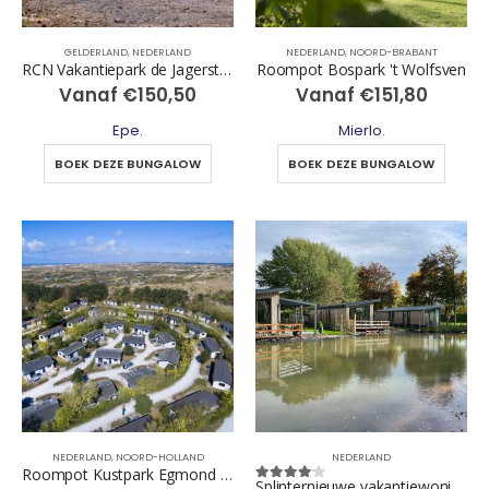
GELDERLAND
,
NEDERLAND
NEDERLAND
,
NOORD-BRABANT
RCN Vakantiepark de Jagerstee
Roompot Bospark 't Wolfsven
Vanaf
€
150,50
Vanaf
€
151,80
Epe
.
Mierlo
.
BOEK DEZE BUNGALOW
BOEK DEZE BUNGALOW
NEDERLAND
,
NOORD-HOLLAND
NEDERLAND
Roompot Kustpark Egmond aan Zee
Splinternieuwe vakantiewoningen op park de Scherpenhof
4
out of 5